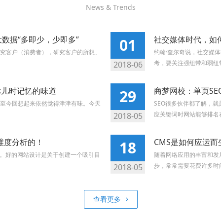
News & Trends
数据“多即少，少即多”
社交媒体时代，如
01
究客户（消费者），研究客户的所想、
约翰·奎尔奇说，社交媒
考，要关注强纽带和弱纽带
2018-06
你儿时记忆的味道
商梦网校：单页SE
29
至今回想起来依然觉得津津有味。今天
SEO很多伙伴都了解，
应关键词时网站能够排名在
2018-05
维度分析的！
CMS是如何应运而
18
的。好的网站设计是关于创建一个吸引目
随着网络应用的丰富和发
步，常常需要花费许多时间
2018-05
查看更多