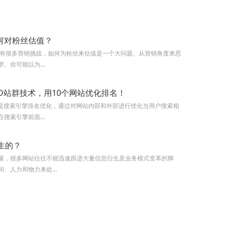
何对粉丝估值？
体有很多营销挑战，如何为粉丝来估值是一个大问题。从营销角度来思
。你可能以为...
O站群技术，用10个网站优化排名！
就是搜索引擎排名优化，通过对网站内部和外部进行优化当用户搜索相
搜索引擎前面...
生的？
展，很多网站往往不能迅速跟进大量信息衍生及业务模式变革的脚
、人力和物力来处...