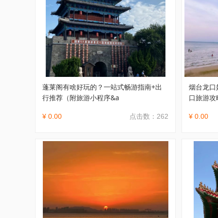
蓬莱阁有啥好玩的？一站式畅游指南+出
烟台龙口
行推荐（附旅游小程序&a
口旅游攻
¥ 0.00
点击数：262
¥ 0.00