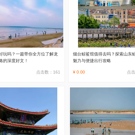
好玩吗？一篇带你全方位了解龙
烟台鲸鲨馆值得去吗？探索山东
略的深度好文！
魅力与便捷出行攻略
点击数：161
¥ 0.00
点击