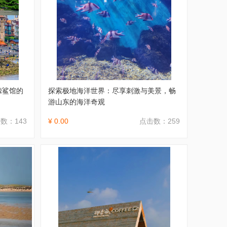
鲸鲨馆的
探索极地海洋世界：尽享刺激与美景，畅
游山东的海洋奇观
数：143
¥ 0.00
点击数：259